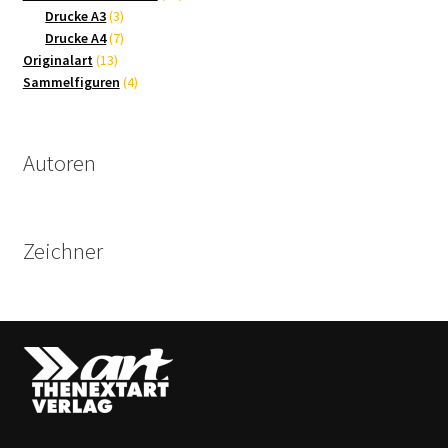
3
Produkte
Drucke A3
3
Produkte
7
Drucke A4
7
13
Produkte
Originalart
13
Produkte
4
Sammelfiguren
4
Produkte
Autoren
Zeichner