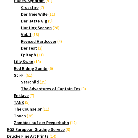
Produkte
91
Hades-Syndrom
91
7
Produkte
Crossfire
7
Produkte
11
Der freie Wille
11
9
Produkte
Der letzte Gig
9
Produkte
28
Hunting Season
28
18
Produkte
Vol. 1
18
Produkte
4
Revised Hardcover
4
3
Produkte
Der Test
3
Produkte
11
Epitaph
11
13
Produkte
Lilly Swan
13
Produkte
6
Red Riding Zombi
6
61
Produkte
Sci-Fi
61
Produkte
29
Starchild
29
Produkte
3
The Adventures of Captain Fox
3
7
Produkte
Enklave
7
5
Produkte
TANK
5
Produkte
11
The Counselor
11
26
Produkte
Touch
26
Produkte
12
Zombies auf der Reeperbahn
12
9
Produkte
EGS European Grading Service
9
14
Produkte
Drucke Fine Art Prints
14