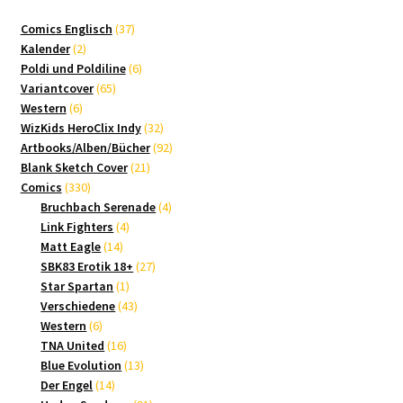
37
Comics Englisch
37
2
Produkte
Kalender
2
Produkte
6
Poldi und Poldiline
6
65
Produkte
Variantcover
65
6
Produkte
Western
6
Produkte
32
WizKids HeroClix Indy
32
Produkte
92
Artbooks/Alben/Bücher
92
21
Produkte
Blank Sketch Cover
21
330
Produkte
Comics
330
Produkte
4
Bruchbach Serenade
4
4
Produkte
Link Fighters
4
14
Produkte
Matt Eagle
14
Produkte
27
SBK83 Erotik 18+
27
1
Produkte
Star Spartan
1
Produkt
43
Verschiedene
43
6
Produkte
Western
6
Produkte
16
TNA United
16
Produkte
13
Blue Evolution
13
14
Produkte
Der Engel
14