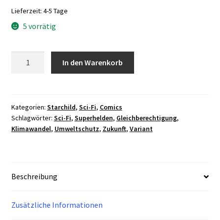
Lieferzeit:
4-5 Tage
5 vorrätig
Starchild
In den Warenkorb
#8
Menge
Kategorien:
Starchild
,
Sci-Fi
,
Comics
Schlagwörter:
Sci-Fi
,
Superhelden
,
Gleichberechtigung
,
Klimawandel
,
Umweltschutz
,
Zukunft
,
Variant
Beschreibung
Zusätzliche Informationen