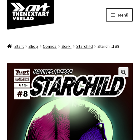
Zur
Zum
Menü
Navigation
Inhalt
springen
springen
Angebote
Start
Shop
Comics
Sci-Fi
Starchild
Starchild #8
Unterm
Shop
öffnen
Über uns