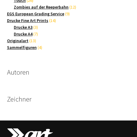
26
Produkte
Touch
26
Produkte
12
Zombies auf der Reeperbahn
12
9
Produkte
EGS European Grading Service
9
14
Produkte
Drucke Fine Art Prints
14
3
Produkte
Drucke A3
3
Produkte
7
Drucke A4
7
13
Produkte
Originalart
13
Produkte
4
Sammelfiguren
4
Produkte
Autoren
Zeichner