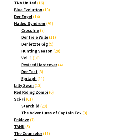
Produkte
16
TNA United
16
Produkte
13
Blue Evolution
13
14
Produkte
Der Engel
14
Produkte
91
Hades-Syndrom
91
7
Produkte
Crossfire
7
Produkte
11
Der freie Wille
11
9
Produkte
Der letzte Gig
9
Produkte
28
Hunting Season
28
18
Produkte
Vol. 1
18
Produkte
4
Revised Hardcover
4
3
Produkte
Der Test
3
Produkte
11
Epitaph
11
13
Produkte
Lilly Swan
13
Produkte
6
Red Riding Zombi
6
61
Produkte
Sci-Fi
61
Produkte
29
Starchild
29
Produkte
3
The Adventures of Captain Fox
3
7
Produkte
Enklave
7
5
Produkte
TANK
5
Produkte
11
The Counselor
11