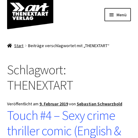
Zur
Zum
Menü
Navigation
Inhalt
springen
springen
Angebote
Start
Beiträge verschlagwortet mit „THENEXTART“
Unterm
Shop
öffnen
Schlagwort:
Über uns
THENEXTART
Veröffentlicht am
9. Februar 2019
von
Sebastian Schwarzbold
Touch #4 – Sexy crime
thriller comic (English &