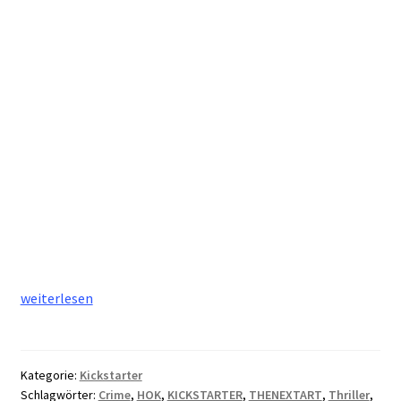
Touch
weiterlesen
#4
–
Sexy
Kategorie:
Kickstarter
crime
Schlagwörter:
Crime
,
HOK
,
KICKSTARTER
,
THENEXTART
,
Thriller
,