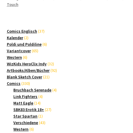
thriller
Touch
comic
(English
&
37
Comics Englisch
37
Deutsch)
2
Produkte
Kalender
2
KICKSTARTER
Produkte
6
Poldi und Poldiline
6
65
Produkte
Variantcover
65
6
Produkte
Western
6
Produkte
32
WizKids HeroClix Indy
32
Produkte
92
Artbooks/Alben/Bücher
92
21
Produkte
Blank Sketch Cover
21
330
Produkte
Comics
330
Produkte
4
Bruchbach Serenade
4
4
Produkte
Link Fighters
4
14
Produkte
Matt Eagle
14
Produkte
27
SBK83 Erotik 18+
27
1
Produkte
Star Spartan
1
Produkt
43
Verschiedene
43
6
Produkte
Western
6