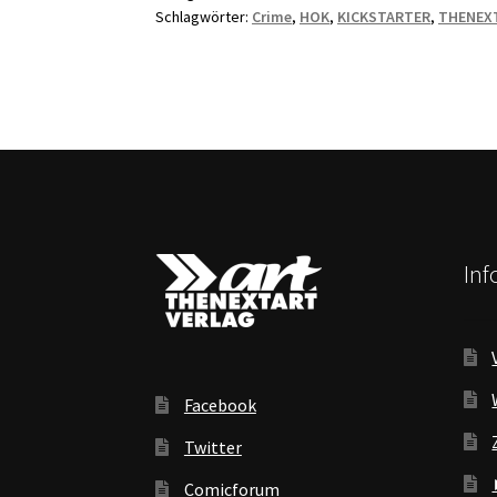
crime
Schlagwörter:
Crime
,
HOK
,
KICKSTARTER
,
THENEX
thriller
comic
(English
&
Deutsch)
KICKSTARTER
In
Facebook
Twitter
Comicforum