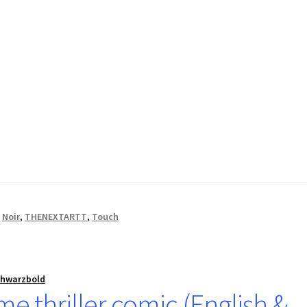
,
Noir
,
THENEXTARTT
,
Touch
chwarzbold
me thriller comic (English &