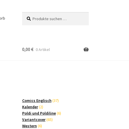
Suchen
Suchen
orb
nach:
0,00
€
0 Artikel
37
Comics Englisch
37
2
Produkte
Kalender
2
Produkte
6
Poldi und Poldiline
6
65
Produkte
Variantcover
65
6
Produkte
Western
6