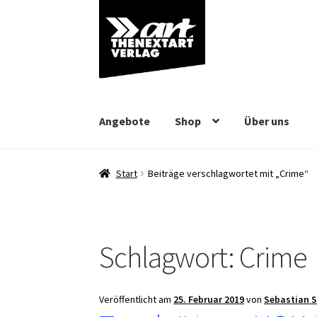
Zur
Zum
Navigation
Inhalt
springen
springen
Angebote
Shop
Über uns
Start
Beiträge verschlagwortet mit „Crime“
Schlagwort:
Crime
Veröffentlicht am
25. Februar 2019
von
Sebastian 