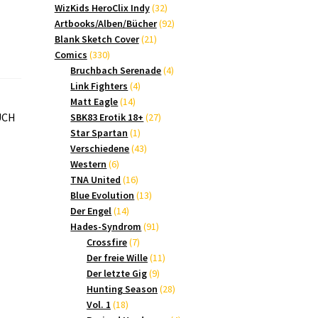
Produkte
32
WizKids HeroClix Indy
32
Produkte
92
Artbooks/Alben/Bücher
92
21
Produkte
Blank Sketch Cover
21
330
Produkte
Comics
330
Produkte
4
Bruchbach Serenade
4
4
Produkte
Link Fighters
4
14
Produkte
Matt Eagle
14
Produkte
27
OUCH
SBK83 Erotik 18+
27
1
Produkte
Star Spartan
1
Produkt
43
Verschiedene
43
6
Produkte
Western
6
Produkte
16
TNA United
16
Produkte
13
Blue Evolution
13
14
Produkte
Der Engel
14
Produkte
91
Hades-Syndrom
91
7
Produkte
Crossfire
7
Produkte
11
Der freie Wille
11
9
Produkte
Der letzte Gig
9
Produkte
28
Hunting Season
28
18
Produkte
Vol. 1
18