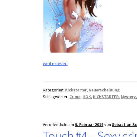
Touch
weiterlesen
#4
von
HOK
Kategorien:
Kickstarter
,
Neuerscheinung
Comics
Schlagwörter:
Crime
,
HOK
,
KICKSTARTER
,
Mystery
erfolgreich
auf
KICKSTARTER
finanziert
Veröffentlicht am
9. Februar 2019
von
Sebastian S
Touch #4 – Sexy cri