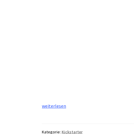
Touch
weiterlesen
#4
–
Sexy
Kategorie:
Kickstarter