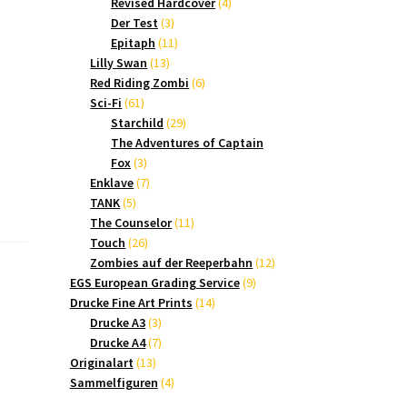
Produkte
4
Revised Hardcover
4
3
Produkte
Der Test
3
Produkte
11
Epitaph
11
13
Produkte
Lilly Swan
13
Produkte
6
Red Riding Zombi
6
61
Produkte
Sci-Fi
61
Produkte
29
Starchild
29
Produkte
The Adventures of Captain
3
Fox
3
Produkte
7
Enklave
7
5
Produkte
TANK
5
Produkte
11
The Counselor
11
26
Produkte
Touch
26
Produkte
12
Zombies auf der Reeperbahn
12
9
Produkte
EGS European Grading Service
9
14
Produkte
Drucke Fine Art Prints
14
3
Produkte
Drucke A3
3
Produkte
7
Drucke A4
7
13
Produkte
Originalart
13
Produkte
4
Sammelfiguren
4
Produkte