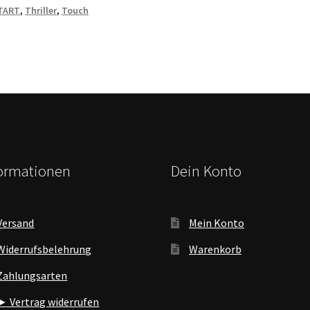
TART
,
Thriller
,
Touch
formationen
Dein Konto
Versand
Mein Konto
Widerrufsbelehrung
Warenkorb
Zahlungsarten
► Vertrag widerrufen