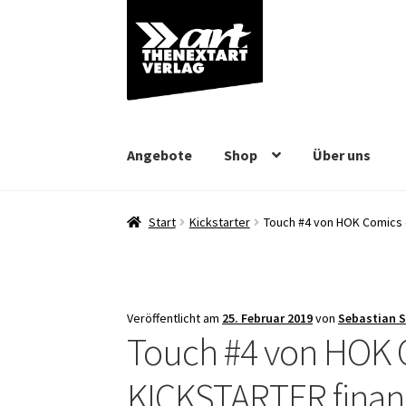
Zur
Zum
Navigation
Inhalt
springen
springen
Angebote
Shop
Über uns
Start
Kickstarter
Touch #4 von HOK Comics e
Veröffentlicht am
25. Februar 2019
von
Sebastian 
Touch #4 von HOK C
KICKSTARTER finanz