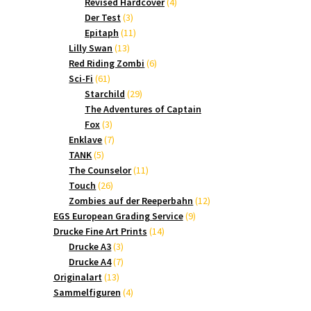
Produkte
4
Revised Hardcover
4
3
Produkte
Der Test
3
Produkte
11
Epitaph
11
13
Produkte
Lilly Swan
13
Produkte
6
Red Riding Zombi
6
61
Produkte
Sci-Fi
61
Produkte
29
Starchild
29
Produkte
The Adventures of Captain
3
Fox
3
Produkte
7
Enklave
7
5
Produkte
TANK
5
Produkte
11
The Counselor
11
26
Produkte
Touch
26
Produkte
12
Zombies auf der Reeperbahn
12
9
Produkte
EGS European Grading Service
9
14
Produkte
Drucke Fine Art Prints
14
3
Produkte
Drucke A3
3
Produkte
7
Drucke A4
7
13
Produkte
Originalart
13
Produkte
4
Sammelfiguren
4
Produkte