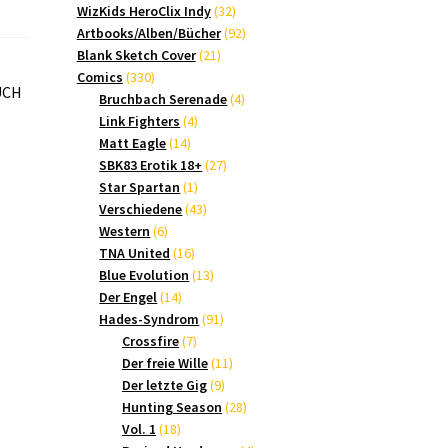
Produkte
32
WizKids HeroClix Indy
32
Produkte
92
Artbooks/Alben/Bücher
92
21
Produkte
Blank Sketch Cover
21
330
Produkte
Comics
330
OUCH
Produkte
4
Bruchbach Serenade
4
4
Produkte
Link Fighters
4
14
Produkte
Matt Eagle
14
Produkte
27
SBK83 Erotik 18+
27
1
Produkte
Star Spartan
1
Produkt
43
Verschiedene
43
6
Produkte
Western
6
Produkte
16
TNA United
16
Produkte
13
Blue Evolution
13
14
Produkte
Der Engel
14
Produkte
91
Hades-Syndrom
91
7
Produkte
Crossfire
7
Produkte
11
Der freie Wille
11
9
Produkte
Der letzte Gig
9
Produkte
28
Hunting Season
28
18
Produkte
Vol. 1
18