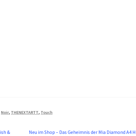
,
Noir
,
THENEXTARTT
,
Touch
Nächster
ish &
Neu im Shop – Das Geheimnis der Mia Diamond A4 