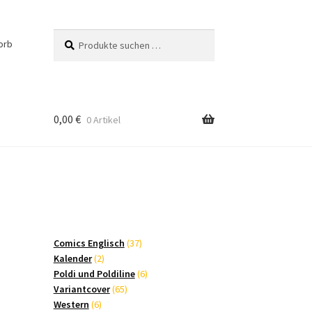
Suchen
Suchen
orb
nach:
0,00
€
0 Artikel
37
Comics Englisch
37
2
Produkte
Kalender
2
Produkte
6
Poldi und Poldiline
6
65
Produkte
Variantcover
65
6
Produkte
Western
6