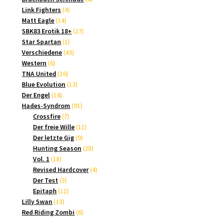
4
Produkte
Link Fighters
4
14
Produkte
Matt Eagle
14
Produkte
27
SBK83 Erotik 18+
27
1
Produkte
Star Spartan
1
Produkt
43
Verschiedene
43
6
Produkte
Western
6
Produkte
16
TNA United
16
Produkte
13
Blue Evolution
13
14
Produkte
Der Engel
14
Produkte
91
Hades-Syndrom
91
7
Produkte
Crossfire
7
Produkte
11
Der freie Wille
11
9
Produkte
Der letzte Gig
9
Produkte
28
Hunting Season
28
18
Produkte
Vol. 1
18
Produkte
4
Revised Hardcover
4
3
Produkte
Der Test
3
Produkte
11
Epitaph
11
13
Produkte
Lilly Swan
13
Produkte
6
Red Riding Zombi
6