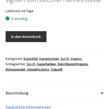
Lieferzeit:
4-5 Tage
1 vorrätig
Starchild
In den Warenkorb
#5
Variant
Cover
signiert
Kategorien:
Starchild
,
Variantcover
,
Sci-Fi
,
Comics
Schlagwörter:
Sci-Fi
,
Superhelden
,
Gleichberechtigung
,
vom
Klimawandel
,
Umweltschutz
,
Zukunft
Zeichner
Menge
Beschreibung
Zusätzliche Informationen