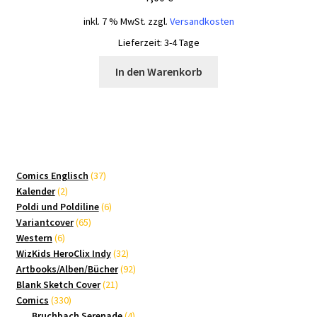
inkl. 7 % MwSt.
zzgl.
Versandkosten
Lieferzeit:
3-4 Tage
In den Warenkorb
37
Comics Englisch
37
2
Produkte
Kalender
2
Produkte
6
Poldi und Poldiline
6
65
Produkte
Variantcover
65
6
Produkte
Western
6
Produkte
32
WizKids HeroClix Indy
32
Produkte
92
Artbooks/Alben/Bücher
92
21
Produkte
Blank Sketch Cover
21
330
Produkte
Comics
330
Produkte
4
Bruchbach Serenade
4