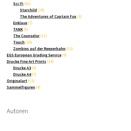
61
Produkte
Sci-Fi
61
Produkte
29
Starchild
29
Produkte
3
The Adventures of Captain Fox
3
7
Produkte
Enklave
7
5
Produkte
TANK
5
Produkte
11
The Counselor
11
26
Produkte
Touch
26
Produkte
12
Zombies auf der Reeperbahn
12
9
Produkte
EGS European Grading Service
9
14
Produkte
Drucke Fine Art Prints
14
3
Produkte
Drucke A3
3
Produkte
7
Drucke A4
7
13
Produkte
Originalart
13
Produkte
4
Sammelfiguren
4
Produkte
Autoren