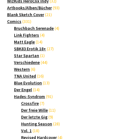
Produkte
32
WizKids HeroClix Indy
32
Produkte
93
Artbooks/Alben/Bücher
93
21
Produkte
Blank Sketch Cover
21
331
Produkte
Comics
331
Produkte
4
Bruchbach Serenade
4
4
Produkte
Link Fighters
4
14
Produkte
Matt Eagle
14
Produkte
27
SBK83 Erotik 18+
27
1
Produkte
Star Spartan
1
Produkt
44
Verschiedene
44
6
Produkte
Western
6
Produkte
16
TNA United
16
Produkte
13
Blue Evolution
13
14
Produkte
Der Engel
14
Produkte
91
Hades-Syndrom
91
7
Produkte
Crossfire
7
Produkte
11
Der freie Wille
11
9
Produkte
Der letzte Gig
9
Produkte
28
Hunting Season
28
18
Produkte
Vol. 1
18
Produkte
4
Revised Hardcover
4