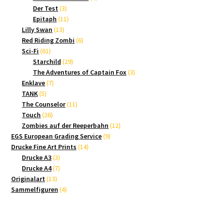
3
Produkte
Der Test
3
Produkte
11
Epitaph
11
13
Produkte
Lilly Swan
13
Produkte
6
Red Riding Zombi
6
61
Produkte
Sci-Fi
61
Produkte
29
Starchild
29
Produkte
3
The Adventures of Captain Fox
3
7
Produkte
Enklave
7
5
Produkte
TANK
5
Produkte
11
The Counselor
11
26
Produkte
Touch
26
Produkte
12
Zombies auf der Reeperbahn
12
9
Produkte
EGS European Grading Service
9
14
Produkte
Drucke Fine Art Prints
14
3
Produkte
Drucke A3
3
Produkte
7
Drucke A4
7
13
Produkte
Originalart
13
Produkte
4
Sammelfiguren
4
Produkte