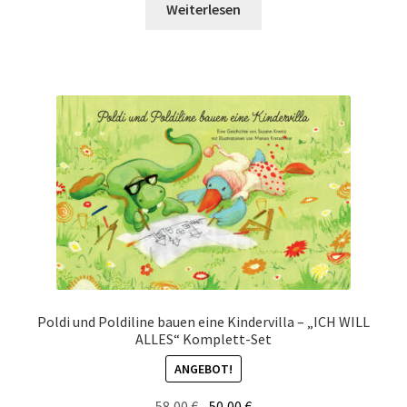
Weiterlesen
Poldi und Poldiline bauen eine Kindervilla – „ICH WILL
ALLES“ Komplett-Set
ANGEBOT!
Ursprünglicher
Aktueller
58,00
€
50,00
€