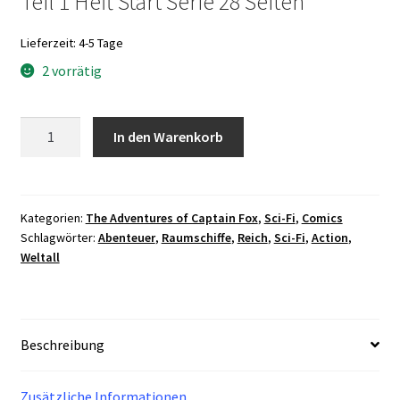
Teil 1 Heft Start Serie 28 Seiten
Lieferzeit:
4-5 Tage
2 vorrätig
The
In den Warenkorb
Adventures
Of
Captain
Fox:
Kategorien:
The Adventures of Captain Fox
,
Sci-Fi
,
Comics
Schlagwörter:
Abenteuer
,
Raumschiffe
,
Reich
,
Sci-Fi
,
Action
,
01
Weltall
Menge
Beschreibung
Zusätzliche Informationen