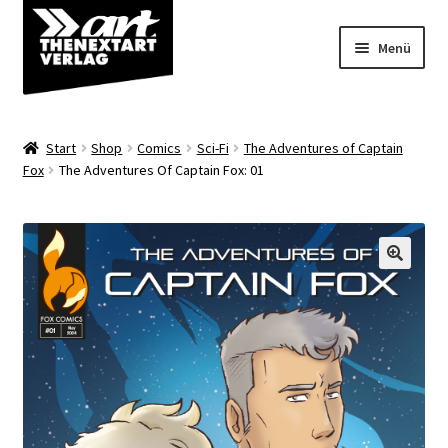
Zur
Zum
Menü
Navigation
Inhalt
springen
springen
Angebote
Start
Shop
Comics
Sci-Fi
The Adventures of Captain
Unterm
Fox
The Adventures Of Captain Fox: 01
Shop
öffnen
Über uns