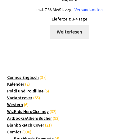
inkl. 7 % MwSt.
zzgl.
Versandkosten
Lieferzeit:
3-4 Tage
Weiterlesen
37
Comics Englisch
37
2
Produkte
Kalender
2
Produkte
6
Poldi und Poldiline
6
65
Produkte
Variantcover
65
6
Produkte
Western
6
Produkte
32
WizKids HeroClix Indy
32
Produkte
92
Artbooks/Alben/Bücher
92
21
Produkte
Blank Sketch Cover
21
330
Produkte
Comics
330
Produkte
4
Bruchbach Serenade
4