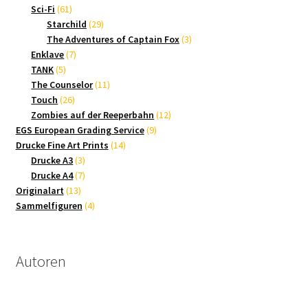
61
Produkte
Sci-Fi
61
Produkte
29
Starchild
29
Produkte
3
The Adventures of Captain Fox
3
7
Produkte
Enklave
7
5
Produkte
TANK
5
Produkte
11
The Counselor
11
26
Produkte
Touch
26
Produkte
12
Zombies auf der Reeperbahn
12
9
Produkte
EGS European Grading Service
9
14
Produkte
Drucke Fine Art Prints
14
3
Produkte
Drucke A3
3
Produkte
7
Drucke A4
7
13
Produkte
Originalart
13
Produkte
4
Sammelfiguren
4
Produkte
Autoren